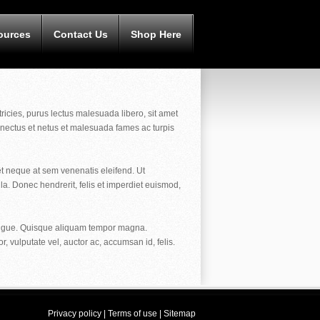
ources
Contact Us
Shop Here
icies, purus lectus malesuada libero, sit amet
enectus et netus et malesuada fames ac turpis
et neque at sem venenatis eleifend. Ut
. Donec hendrerit, felis et imperdiet euismod,
c augue. Quisque aliquam tempor magna.
vulputate vel, auctor ac, accumsan id, felis.
Privacy policy
|
Terms of use
|
Sitemap