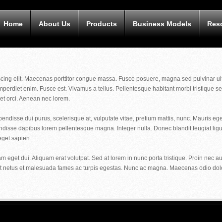
Home
About Us
Products
Business Models
Res
cing elit. Maecenas porttitor congue massa. Fusce posuere, magna sed pulvinar ultr
rdiet enim. Fusce est. Vivamus a tellus. Pellentesque habitant morbi tristique s
t orci. Aenean nec lorem.
ndisse dui purus, scelerisque at, vulputate vitae, pretium mattis, nunc. Mauris eg
sse dapibus lorem pellentesque magna. Integer nulla. Donec blandit feugiat ligula
eget sapien.
am eget dui. Aliquam erat volutpat. Sed at lorem in nunc porta tristique. Proin ne
et netus et malesuada fames ac turpis egestas. Nunc ac magna. Maecenas odio dolor, 