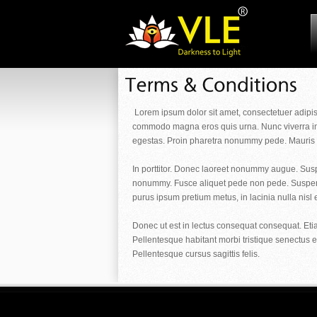
Lorem ipsum dolor sit amet, consectetuer adipis
commodo magna eros quis urna. Nunc viverra impe
egestas. Proin pharetra nonummy pede. Mauris e
In porttitor. Donec laoreet nonummy augue. Suspe
nonummy. Fusce aliquet pede non pede. Suspendi
purus ipsum pretium metus, in lacinia nulla nisl 
Donec ut est in lectus consequat consequat. Eti
Pellentesque habitant morbi tristique senectus 
Pellentesque cursus sagittis felis.